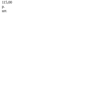
115,00
р.
шт.