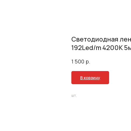
Светодиодная лент
192Led/m 4200K 5
р.
1 500
В корзину
шт.