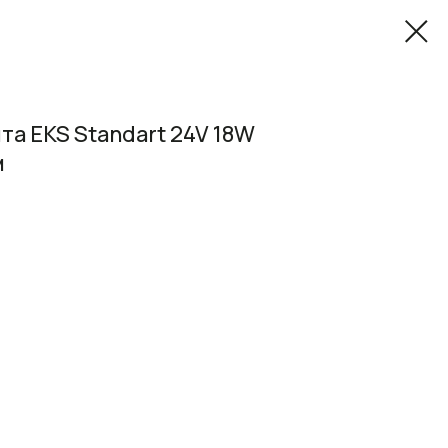
а EKS Standart 24V 18W
м