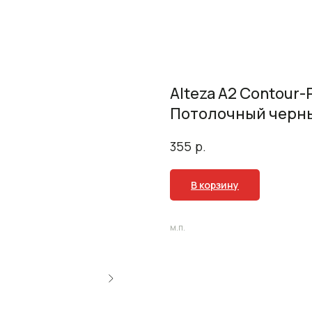
Alteza А2 Contour
Потолочный черны
р.
355
В корзину
м.п.