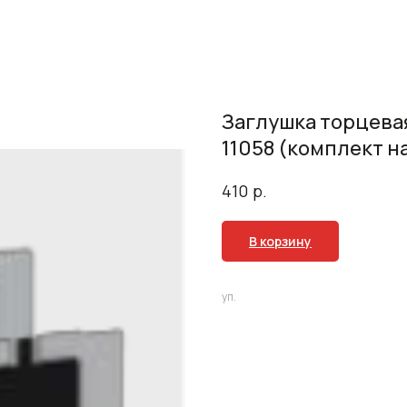
Заглушка торцева
11058 (комплект н
р.
410
В корзину
уп.