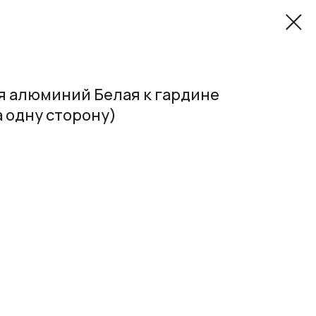
я алюминий Белая к гардине
а одну сторону)